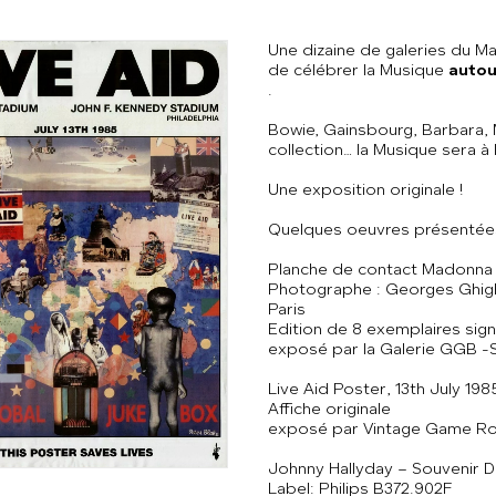
Une dizaine de galeries du Ma
de célébrer la Musique
autou
.
Bowie, Gainsbourg, Barbara, 
collection… la Musique sera à
Une exposition originale !
Quelques oeuvres présentées
Planche de contact Madonna
Photographe : Georges Ghigh
Paris
Edition de 8 exemplaires sig
exposé par la Galerie GGB -
Live Aid Poster, 13th July 1985
Affiche originale
exposé par Vintage Game Ro
Johnny Hallyday ‎– Souvenir 
Label: Philips ‎B372.902F