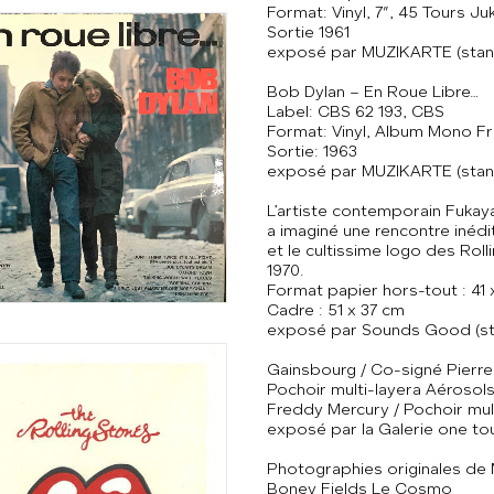
Format: Vinyl, 7″, 45 Tours 
Sortie 1961
exposé par MUZIKARTE (stan
Bob Dylan ‎– En Roue Libre…
Label: CBS ‎62 193, CBS
Format: Vinyl, Album Mono F
Sortie: 1963
exposé par MUZIKARTE (stan
L’artiste contemporain Fukaya
a imaginé une rencontre inédi
et le cultissime logo des Rol
1970.
Format papier hors-tout : 41 
Cadre : 51 x 37 cm
exposé par Sounds Good (st
Gainsbourg / Co-signé Pierre
Pochoir multi-layera Aérosols
Freddy Mercury / Pochoir mul
exposé par la Galerie one tou
Photographies originales d
Boney Fields Le Cosmo