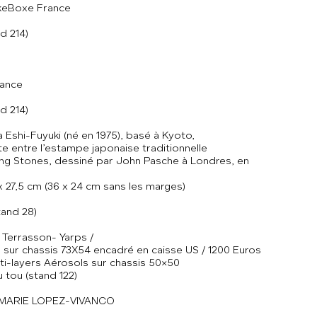
JukeBoxe France
d 214)
rance
d 214)
 Eshi-Fuyuki (né en 1975), basé à Kyoto,
te entre l’estampe japonaise traditionnelle
ling Stones, dessiné par John Pasche à Londres, en
x 27,5 cm (36 x 24 cm sans les marges)
and 28)
 Terrasson- Yarps /
 sur chassis 73X54 encadré en caisse US / 1200 Euros
ti-layers Aérosols sur chassis 50×50
 tou (stand 122)
e MARIE LOPEZ-VIVANCO