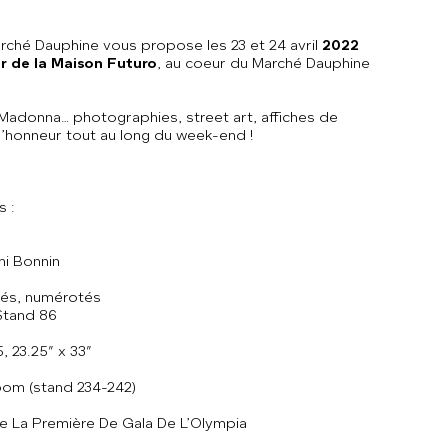
rché Dauphine vous propose les 23 et 24 avril
2022
r de la Maison Futuro
, au coeur du Marché Dauphine
Madonna… photographies, street art, affiches de
 l’honneur tout au long du week-end !
 :
i Bonnin
nés, numérotés
Stand 86
, 23.25″ x 33″
om (stand 234-242)
De La Première De Gala De L’Olympia