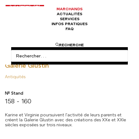
MARCHANDS
ACTUALITÉS
SERVICES
INFOS PRATIQUES
FAQ
ACCUEIL
ANTIQUITÉS
GALERIE GLUSTIN
RECHERCHE
Galerie Glustin
Antiquités
N° Stand
158 - 160
Karine et Virginie poursuivent l’activité de leurs parents et
créent la Galerie Glustin avec des créations des XXe et XXIe
siècles exposées sur trois niveaux.