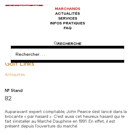
MARCHANDS
ACTUALITÉS
SERVICES
INFOS PRATIQUES
FAQ
ACCUEIL
ANTIQUITÉS
GOLF LINKS
RECHERCHE
Golf Links
Antiquités
N° Stand
82
Auparavant expert comptable, John Pearce s’est lancé dans la
brocante « par hasard ». C’est aussi cet heureux hasard qui le
fait s’installer au Marché Dauphine en 1991. En effet, il est
présent depuis l’ouverture du marché.