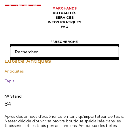
MARCHANDS
ACTUALITÉS
SERVICES
INFOS PRATIQUES
FAQ
ACCUEIL
ANTIQUITÉS
LUTECE ANTIQUES
RECHERCHE
Lutece Antiques
Antiquités
Tapis
N° Stand
84
Après des années d’expérience en tant qu’importateur de tapis,
Nasser décide d’ouvrir sa propre boutique spécialisée dans les
tapisseries et les tapis persans anciens. Amoureux des belles