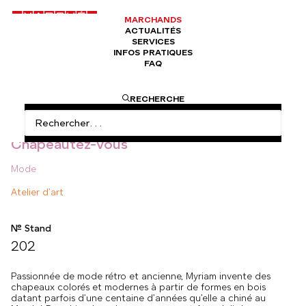
MARCHANDS
ACTUALITÉS
SERVICES
INFOS PRATIQUES
FAQ
ACCUEIL
ATELIERS D'ART
CHAPEAUTEZ-VOUS
RECHERCHE
Chapeautez-vous
Mode
Atelier d’art
N° Stand
202
Passionnée de mode rétro et ancienne, Myriam invente des
chapeaux colorés et modernes à partir de formes en bois
datant parfois d’une centaine d’années qu’elle a chiné au