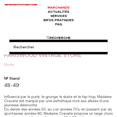
MARCHANDS
ACTUALITÉS
SERVICES
INFOS PRATIQUES
FAQ
ACCUEIL
MODE
PARISWOOD VINTAGE STORE
RECHERCHE
PARISWOOD VINTAGE STORE
Mode
N° Stand
48-49
Influencé par le punk, le grunge, le skate et le hip-hop, Madame
Cravate est marqué par une esthétique rock aux allures d’une
jeunesse désinvolte.
Du denim des années 50, au cuir années 70’s, en passant par du
sportswear années 60, Madame Cravate propose un large choix