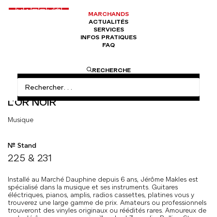
MARCHANDS
ACTUALITÉS
SERVICES
INFOS PRATIQUES
FAQ
ACCUEIL
MUSIQUE
L’OR NOIR
RECHERCHE
L'OR NOIR
Musique
N° Stand
225 & 231
Installé au Marché Dauphine depuis 6 ans, Jérôme Makles est
spécialisé dans la musique et ses instruments. Guitares
éléctriques, pianos, amplis, radios cassettes, platines vous y
trouverez une large gamme de prix. Amateurs ou professionnels
trouveront des vinyles originaux ou réédités rares. Amoureux de