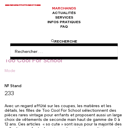
MARCHANDS
ACTUALITÉS
SERVICES
INFOS PRATIQUES
FAQ
ACCUEIL
MODE
TOO COOL FOR SCHOOL
RECHERCHE
Too Cool For School
Mode
N° Stand
233
Avec un regard affûté sur les coupes, les matières et les
détails, les filles de Too Cool For School sélectionnent des
pièces rares vintage pour enfants et proposent aussi un large
choix de vêtements de seconde main haut de gamme de 0 à
12 ans. Ces articles « so cute » sont issus pour la majorité des