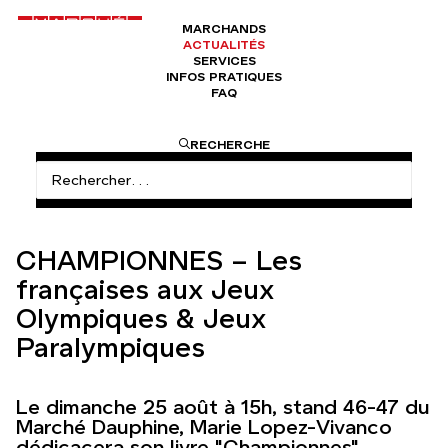
MARCHANDS
ACTUALITÉS
SERVICES
INFOS PRATIQUES
FAQ
ACCUEIL
SÉANCE DE DÉDICACE : « CHAMPIONNES » PAR
RECHERCHE
MARIE LOPEZ-VIVANCO
CHAMPIONNES – Les
françaises aux Jeux
Olympiques & Jeux
Paralympiques
Le dimanche 25 août à 15h, stand 46-47 du
Marché Dauphine, Marie Lopez-Vivanco
dédicacera son livre "Championnes".