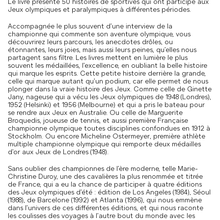
Le livre présente 50 histoires de sportives qui ont participé aux
Jeux olympiques et paralympiques à différentes périodes.
Accompagnée le plus souvent d’une interview de la
championne qui commente son aventure olympique, vous
découvrirez leurs parcours, les anecdotes drôles, ou
étonnantes, leurs joies, mais aussi leurs peines, qu’elles nous
partagent sans filtre. Les livres mettent en lumière le plus
souvent les médaillées, l’excellence, en oubliant la belle histoire
qui marque les esprits. Cette petite histoire derrière la grande,
celle qui marque autant qu’un podium, car elle permet de nous
plonger dans la vraie histoire des Jeux. Comme celle de Ginette
Jany, nageuse qui a vécu les Jeux olympiques de 1948 (Londres),
1952 (Helsinki) et 1956 (Melbourne) et qui a pris le bateau pour
se rendre aux Jeux en Australie. Ou celle de Marguerite
Broquedis, joueuse de tennis, et aussi première Française
championne olympique toutes disciplines confondues en 1912 à
Stockholm. Ou encore Micheline Ostermeyer, première athlète
multiple championne olympique qui remporte deux médailles
d’or aux Jeux de Londres (1948).
Sans oublier des championnes de l’ère moderne, telle Marie-
Christine Duroy, une des cavalières la plus renommée et titrée
de France, qui a eu la chance de participer à quatre éditions
des Jeux olympiques d’été : édition de Los Angeles (1984), Séoul
(1988), de Barcelone (1992) et Atlanta (1996), qui nous emmène
dans l’univers de ces différentes éditions, et qui nous raconte
les coulisses des voyages à l’autre bout du monde avec les