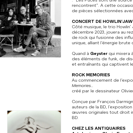
: “Les Puces sont une source inf
rencontrent”. A cette occas
de pièces sélectionnées avec
CONCERT DE HOWLIN’JAWS
Côté musique, le trio Howlin’
décembre 2023, jouera au rez
de rock qui fusionne des inf
unique, alliant l’énergie bru
Quand à
Geyster
qui mixera 
des éléments de funk, de dis
et entraînants qui captivent l
ROCK MEMORIES
Au commencement de l’exposit
Memories
…
créé par le dessinateur Olivie
Conçue par François Darmign
auteurs de la BD, l’expositio
œuvres originales tout droit 
BD.
CHEZ LES ANTIQUAIRES