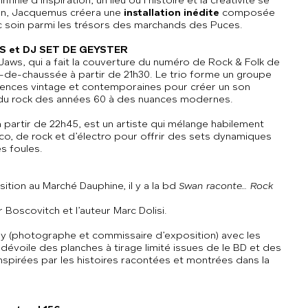
inie d’inspiration, un lieu où l’histoire et la créativité se
ion, Jacquemus créera une
installation inédite
composée
 soin parmi les trésors des marchands des Puces.
 et DJ SET DE GEYSTER
 Jaws, qui a fait la couverture du numéro de Rock & Folk de
-de-chaussée à partir de 21h30. Le
trio
forme un groupe
luences vintage et contemporaines pour créer un son
te du rock des années 60 à des nuances modernes.
à partir de 22h45, est un artiste qui mélange habilement
co, de rock et d’électro pour offrir des sets dynamiques
es foules.
ion au Marché Dauphine, il y a la bd
Swan raconte… Rock
r Boscovitch et l’auteur Marc Dolisi.
y (photographe et commissaire d’exposition) avec les
n
dévoile des planches à tirage limité issues de le BD et des
inspirées par les histoires racontées et montrées dans la