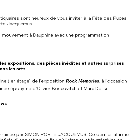
tiquaires sont heureux de vous inviter à la Fête des Puces
orte Jacquemus.
en mouvement à Dauphine avec une programmation
s expositions, des pièces inédites et autres surprises
ns les arts.
ine (1er étage) de l’exposition
Rock Memories
, à l’occasion
sinée éponyme d’Olivier Boscovitch et Marc Dolisi
aws
S
parrainée par SIMON PORTE JACQUEMUS. Ce dernier affirme