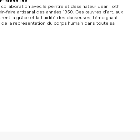
er- stand 156
n collaboration avec le peintre et dessinateur Jean Toth,
oir-faire artisanal des années 1950. Ces œuvres d’art, aux
turent la grâce et la fluidité des danseuses, témoignant
e de la représentation du corps humain dans toute sa