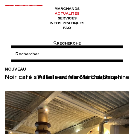
MARCHANDS
ACTUALITÉS
SERVICES
INFOS PRATIQUES
FAQ
ACCUEIL
NOIR CAFÉ S’INSTALLE AU MARCHÉ DAUPHINE
RECHERCHE
NOUVEAU
Noir café s'installe au Marché Dauphine
Allée centrale Marché Dauphine