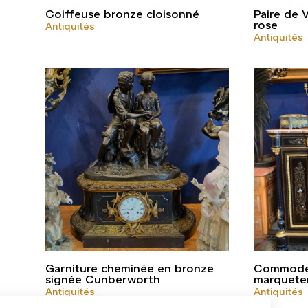
Coiffeuse bronze cloisonné
Paire de 
rose
Antiquités
Antiquités
Garniture cheminée en bronze
Commode 
signée Cunberworth
marquete
Antiquités
Antiquités