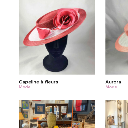
Capeline à fleurs
Aurora
Mode
Mode