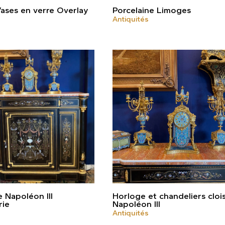
Vases en verre Overlay
Porcelaine Limoges
Antiquités
Napoléon III
Horloge et chandeliers clo
rie
Napoléon III
Antiquités