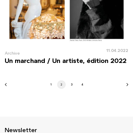
11.04.2022
Archive
Un marchand / Un artiste, édition 2022
1
2
3
4
Newsletter