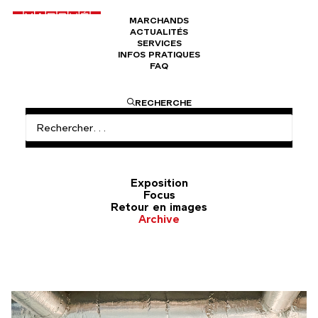
MARCHANDS
ACTUALITÉS
SERVICES
INFOS PRATIQUES
FAQ
Actualités
Retrouvez toutes les actualités du Marché
RECHERCHE
Dauphine : expositions, nouveaux marchands, focus
thématiques, retour en images sur des
événements…
Exposition
Focus
Retour en images
Archive