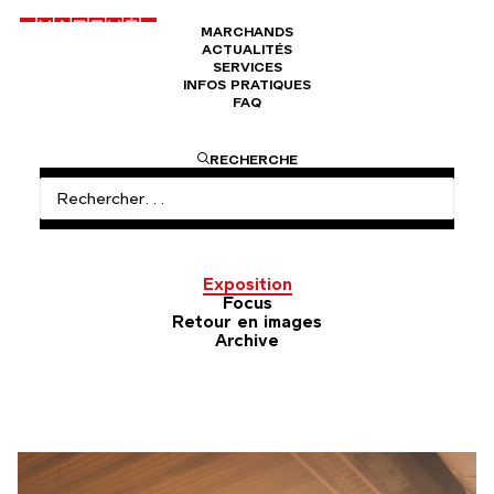
MARCHANDS
ACTUALITÉS
SERVICES
INFOS PRATIQUES
FAQ
Actualités
Retrouvez toutes les actualités du Marché
RECHERCHE
Dauphine : expositions, nouveaux marchands, focus
thématiques, retour en images sur des
événements…
Exposition
Focus
Retour en images
Archive