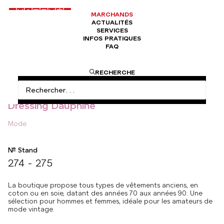
MARCHANDS
ACTUALITÉS
SERVICES
INFOS PRATIQUES
FAQ
ACCUEIL
MODE
DRESSING DAUPHINE
RECHERCHE
Dressing Dauphine
Mode
N° Stand
274 - 275
La boutique propose tous types de vêtements anciens, en
coton ou en soie, datant des années 70 aux années 90. Une
sélection pour hommes et femmes, idéale pour les amateurs de
mode vintage.