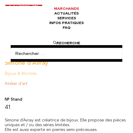
MARCHANDS
ACTUALITÉS
SERVICES
INFOS PRATIQUES
FAQ
ACCUEIL
ATELIERS D'ART
SIMONE D’AVRAY
RECHERCHE
Simone d'Avray
Bijoux & Montres
Atelier d’art
N° Stand
41
Simone d’Avray est créatrice de bijoux. Elle propose des pièces
uniques et / ou des séries limitées.
Elle est aussi experte en pierres semi-précieuses.